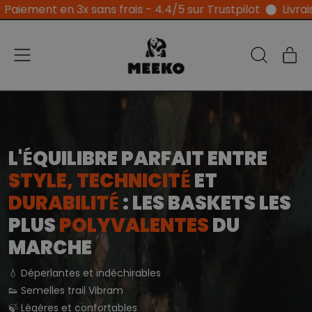
 frais - 4.4/5 sur Trustpilot
Livraisons et échanges of
Menu
Ar
Recherche
Pan
sur
notre
site
L'
É
QUILIBRE PARFAIT ENTRE
STYLE, TECHNICIT
É
ET
DURABILIT
É
: LES BASKETS LES
PLUS
POLYVALENTES
DU
MARCHE
💧 Déperlantes et indéchirables
👟 Semelles trail Vibram
🍃 Légères et confortables