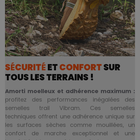
S
É
CURIT
É
ET
CONFORT
SUR
TOUS LES TERRAINS !
-5€ SUR TA PREMIÈRE commande ?
Abonne-toi pour recevoir ton code + participer au tirage
Amorti moelleux et adhérence maximum :
au sort mensuel avec plein de lots à gagner !
profitez des performances inégalées des
Email
semelles trail Vibram. Ces semelles
techniques offrent une adhérence unique sur
JE REÇOIS MON CODE -5€
les surfaces sèches comme mouillées, un
En vous inscrivant, vous acceptez de recevoir nos communications par e-mail. Vous pouvez vous désinscrire à tout moment.
confort de marche exceptionnel et une