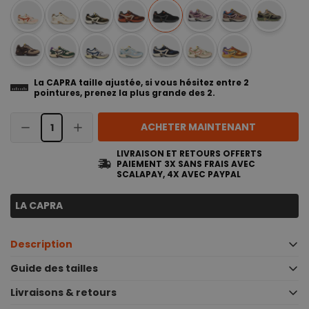
La CAPRA taille ajustée, si vous hésitez entre 2
pointures, prenez la plus grande des 2.
ACHETER MAINTENANT
LIVRAISON ET RETOURS OFFERTS
PAIEMENT 3X SANS FRAIS AVEC
SCALAPAY, 4X AVEC PAYPAL
LA CAPRA
Description
Baskets techniques et durables - CAPRA
Guide des tailles
Inspiré par nos voyages, le modèle CAPRA est la basket all-
Livraisons & retours
in-one parfaite. Elle intègre des éléments techniques