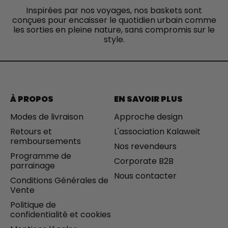
N
Inspirées par nos voyages, nos baskets sont
I
conçues pour encaisser le quotidien urbain comme
Q
les sorties en pleine nature, sans compromis sur le
U
style.
E
E
T
D
U
R
À PROPOS
EN SAVOIR PLUS
A
B
Modes de livraison
Approche design
L
Retours et
L'association Kalaweit
E
remboursements
Nos revendeurs
Programme de
Corporate B2B
parrainage
Nous contacter
Conditions Générales de
Vente
Politique de
confidentialité et cookies