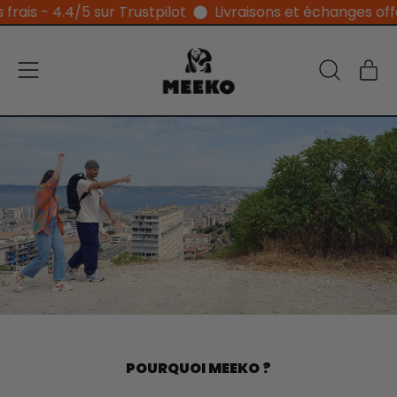
 - 4.4/5 sur Trustpilot
Livraisons et échanges offerts 
Menu
Ar
Recherche
Pan
sur
notre
site
POURQUOI MEEKO ?