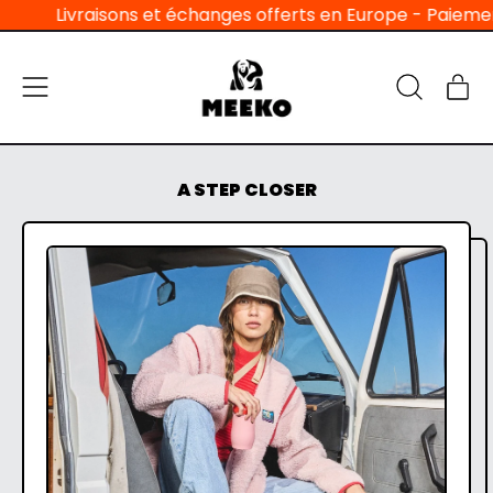
Livraisons et échanges offerts en Europe - Paiement en 3x
Menu
Ar
Recherche
Pan
sur
notre
site
A STEP CLOSER