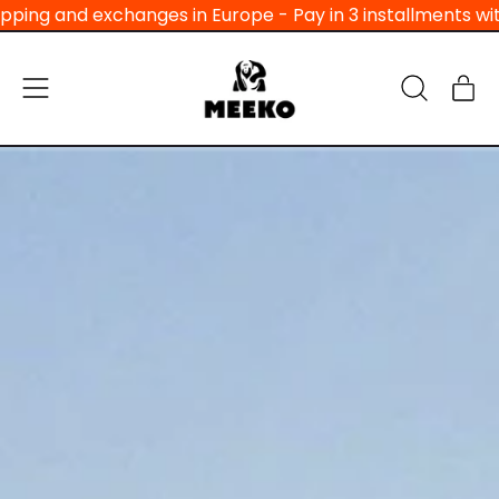
exchanges in Europe - Pay in 3 installments with no fees 
Menu
Ar
Search
Bas
our
site