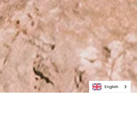
Ce site web utilise des cookies pour vous garantir une
expérience optimale.
Ok pour moi !
Refuser
English
THE PERFECT BALANCE BETWEEN STYLE,
TECHNICAL FEATURES AND DURABILITY.