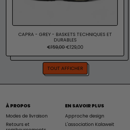
T
S
T
E
C
H
CAPRA - GREY - BASKETS TECHNIQUES ET
N
DURABLES
I
P
P
€159,00
€129,00
Q
r
r
U
i
i
E
x
x
S
TOUT AFFICHER
n
d
E
o
e
T
r
v
D
m
e
U
a
n
R
l
t
A
e
B
À PROPOS
EN SAVOIR PLUS
L
E
Modes de livraison
Approche design
S
Retours et
L'association Kalaweit
remboursements