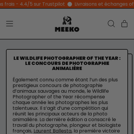
s - 4.4/5 sur Trustpilot
Livraisons et échanges offerts
Menu
Ar
Recherche
Pan
sur
notre
site
LE WILDLIFE PHOTOGRAPHER OF THE YEAR :
LE CONCOURS DE PHOTOGRAPHIE
ANIMALIÈRE
Également connu comme étant l’un des plus
prestigieux concours de photographie
d’animaux sauvages au monde, le Wildlife
Photographer of the Year récompense
chaque année les photographes les plus
talentueux. Il s’agit d’une compétition qui
réunit les principaux acteurs de la photo
animalière. La dernière édition a consacré le
travail du photographe, plongeur et biologiste
français,
Laurent Ballesta
, la première victoire