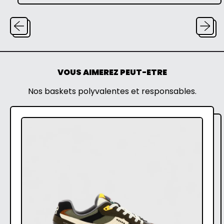
VOUS AIMEREZ PEUT-ETRE
Nos baskets polyvalentes et responsables.
C
A
P
R
A
-
F
O
R
E
S
T