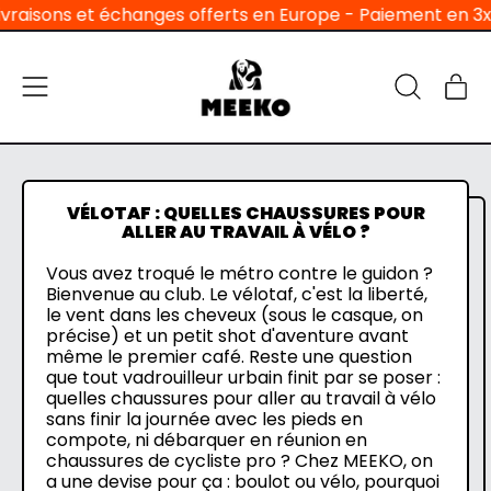
ns et échanges offerts en Europe - Paiement en 3x sans fra
Menu
Ar
Recherche
Pan
sur
notre
site
VÉLOTAF : QUELLES CHAUSSURES POUR
ALLER AU TRAVAIL À VÉLO ?
Vous avez troqué le métro contre le guidon ?
Bienvenue au club. Le vélotaf, c'est la liberté,
le vent dans les cheveux (sous le casque, on
précise) et un petit shot d'aventure avant
même le premier café. Reste une question
que tout vadrouilleur urbain finit par se poser :
quelles chaussures pour aller au travail à vélo
sans finir la journée avec les pieds en
compote, ni débarquer en réunion en
chaussures de cycliste pro ? Chez MEEKO, on
a une devise pour ça : boulot ou vélo, pourquoi