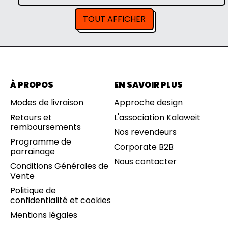
i
i
E
x
x
S
TOUT AFFICHER
n
d
E
o
e
T
r
v
D
m
e
U
a
n
R
l
t
A
e
B
À PROPOS
EN SAVOIR PLUS
L
E
Modes de livraison
Approche design
S
Retours et
L'association Kalaweit
remboursements
Nos revendeurs
Programme de
Corporate B2B
parrainage
Nous contacter
Conditions Générales de
Vente
Politique de
confidentialité et cookies
Mentions légales