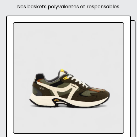
Nos baskets polyvalentes et responsables.
C
A
P
R
A
-
F
O
R
E
S
T
-
B
A
S
K
E
T
S
T