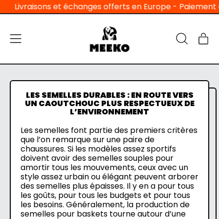
ivraisons et échanges offerts en Europe - Paiement en 3x s
Menu
Ar
Recherche
Pan
sur
notre
site
LES SEMELLES DURABLES : EN ROUTE VERS
UN CAOUTCHOUC PLUS RESPECTUEUX DE
L’ENVIRONNEMENT
Les semelles font partie des premiers critères
que l’on remarque sur une paire de
chaussures. Si les modèles assez sportifs
doivent avoir des semelles souples pour
amortir tous les mouvements, ceux avec un
style assez urbain ou élégant peuvent arborer
des semelles plus épaisses. Il y en a pour tous
les goûts, pour tous les budgets et pour tous
les besoins. Généralement, la production de
semelles pour baskets tourne autour d’une