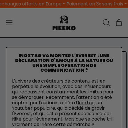
es offerts en Europe - Paiement en 3x sans frais - 4.4/5 s
Menu
Ar
Recherche
Pan
sur
notre
site
INOXTAG VA MONTER L'EVEREST : UNE
DÉCLARATION D'AMOUR À LA NATURE OU
UNE SIMPLE OPÉRATION DE
COMMUNICATION ?
L'univers des créateurs de contenu est en
perpétuelle évolution, avec des influenceurs
qui repoussent constamment les limites pour
se démarquer. Récemment, l'attention a été
captée par l'audacieux défi d'
Inoxtag
, un
Youtuber populaire, qui a décidé de gravir
l'Everest, et qui est à présent sponsorisé par
Nike pour l'événement. Mais que se cache t-il
vraiment derrière cette démarche ?