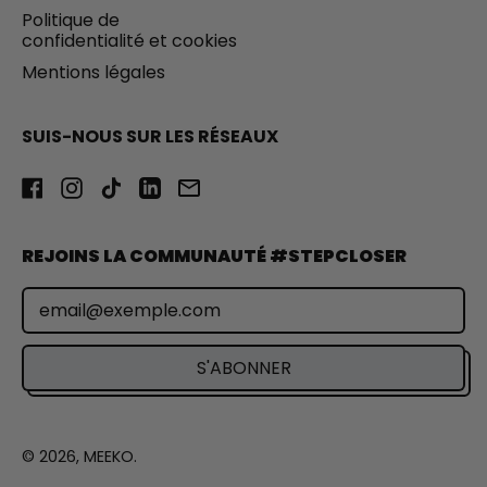
Politique de
confidentialité et cookies
Mentions légales
SUIS-NOUS SUR LES RÉSEAUX
Facebook
Instagram
TikTok
LinkedIn
Email
REJOINS LA COMMUNAUTÉ #STEPCLOSER
Adresse e-mail
S'ABONNER
© 2026,
MEEKO
.
Ce site web utilise des cookies pour vous garantir une
expérience optimale.