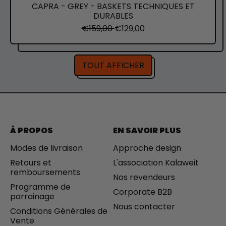
H
CAPRA - GREY - BASKETS TECHNIQUES ET
N
DURABLES
I
P
P
€159,00
€129,00
Q
r
r
U
i
i
E
x
x
S
TOUT AFFICHER
n
d
E
o
e
T
r
v
D
m
e
U
a
n
R
l
t
A
e
B
À PROPOS
EN SAVOIR PLUS
L
E
Modes de livraison
Approche design
S
Retours et
L'association Kalaweit
remboursements
Nos revendeurs
Programme de
Corporate B2B
parrainage
Nous contacter
Conditions Générales de
Vente