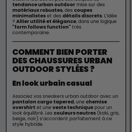
tendance urban outdoor
mise sur des
matériaux robustes
, des
coupes
minimalistes
et des
détails discrets
. L’idée
?
Allier utilité et élégance
, dans une logique
"form follows function"
très
contemporaine.
COMMENT BIEN PORTER
DES CHAUSSURES URBAN
OUTDOOR STYLÉES ?
En look urbain casual
Associez vos sneakers urban outdoor avec un
pantalon cargo tapered
, une
chemise
overshirt
et une
veste technique
pour un
look équilibré. Les
couleurs neutres
(kaki, gris,
beige, noir) s’accordent parfaitement à ce
style hybride.