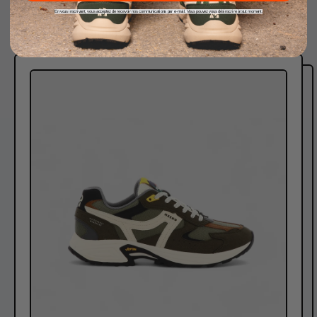
VOUS AIMEREZ PEUT-ETRE
En vous inscrivant, vous acceptez de recevoir nos communications par e-mail. Vous pouvez vous désinscrire à tout moment.
Nos baskets polyvalentes et responsables.
C
A
P
R
A
-
F
O
R
E
S
T
-
B
A
S
K
E
T
S