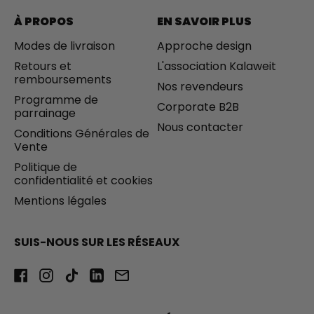
A
e
B
À PROPOS
EN SAVOIR PLUS
L
E
Modes de livraison
Approche design
S
Retours et
L'association Kalaweit
remboursements
Nos revendeurs
Programme de
Corporate B2B
parrainage
Nous contacter
Conditions Générales de
Vente
Politique de
confidentialité et cookies
Mentions légales
SUIS-NOUS SUR LES RÉSEAUX
Facebook
Instagram
TikTok
LinkedIn
Email