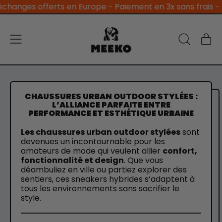
anges offerts en Europe - Paiement en 3x sans frais - 4.4/
Menu
Ar
Recherche
Pan
sur
notre
site
CHAUSSURES URBAN OUTDOOR STYLÉES :
L’ALLIANCE PARFAITE ENTRE
PERFORMANCE ET ESTHÉTIQUE URBAINE
Les chaussures urban outdoor stylées
sont
devenues un incontournable pour les
amateurs de mode qui veulent allier
confort,
fonctionnalité et design
. Que vous
déambuliez en ville ou partiez explorer des
sentiers, ces sneakers hybrides s’adaptent à
tous les environnements sans sacrifier le
style.