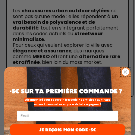
Les
chaussures urban outdoor stylées
ne
sont pas qu’une mode : elles répondent à
un
vrai besoin de polyvalence et de
durabilité
, tout en s’intégrant parfaitement
dans les codes actuels du
streetwear
minimaliste
.
Pour ceux qui veulent explorer la ville avec
élégance et assurance
, des marques
comme
MEEKO
offrent une
alternative rare
et raffinée
, bien loin du mass market.
Partager
Tweeter
Epingler
Partager:
sur
sur
sur
Facebook
Twitter
Pinterest
-5€ SUR TA PREMIÈRE commande ?
Abonne-toi pour recevoir ton code + participer au tirage
au sort mensuel avec plein de lots à gagner !
Email
JE REÇOIS MON CODE -5€