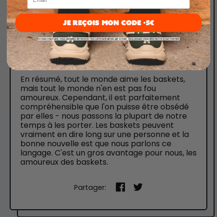
modèle est adapté à quel temps, vous
connaissez les dernières sorties des marques
JE REÇOIS MON CODE -5€
(
de MEEKO héhé
), leur prix, et ainsi de suite. En
plus de tout cela, vous apprenez à tous vos
amis comment prendre soin de leurs
En vous inscrivant, vous acceptez de recevoir nos communications par e-mail. Vous pouvez vous désinscrire à tout moment.
chaussures. Tout cela vous rappelle quelqu'un
?
En résumé, tout le monde aime les baskets,
mais tout le monde n'en est pas fou
amoureux. Cependant, il est parfaitement
compréhensible que l'on puisse être obsédé
par elles - nous passons la plupart de notre
temps à les porter. Les baskets peuvent
vraiment en dire long sur une personne et la
bonne nouvelle est que nous parlons ce
langage. C'est un gros avantage pour nous, les
amoureux des baskets.
Partager
Tweeter
Partager:
sur
sur
Facebook
Twitter