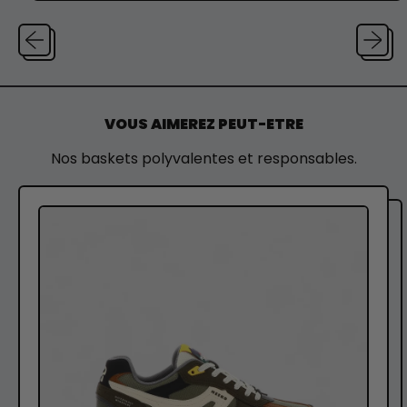
VOUS AIMEREZ PEUT-ETRE
Nos baskets polyvalentes et responsables.
C
A
P
R
A
-
F
O
R
E
S
T
-