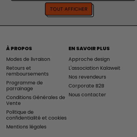
E
x
x
S
TOUT AFFICHER
n
d
E
o
e
T
r
v
D
m
e
U
a
n
R
l
t
A
e
B
À PROPOS
EN SAVOIR PLUS
L
E
Modes de livraison
Approche design
S
Retours et
L'association Kalaweit
remboursements
Nos revendeurs
Programme de
Corporate B2B
parrainage
Nous contacter
Conditions Générales de
Vente
Politique de
confidentialité et cookies
Mentions légales