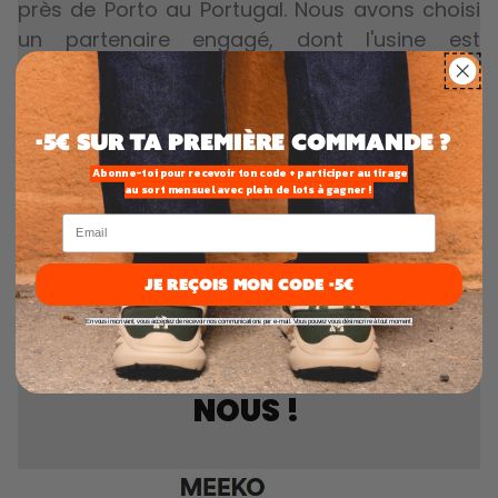
près de Porto au Portugal. Nous avons choisi
un partenaire engagé, dont l'usine est
alimenté à 80% par énergie solaire grâce à
des panneaux posés sur le toit. Une paire de
KIBOKO émet en moyenne 6kg de CO2, soit 3x
-5€ SUR TA PREMIÈRE commande ?
moins que la moyenne des baskets.
Abonne-toi pour recevoir ton code + participer au tirage
au sort mensuel avec plein de lots à gagner !
Email
JE REÇOIS MON CODE -5€
En vous inscrivant, vous acceptez de recevoir nos communications par e-mail. Vous pouvez vous désinscrire à tout moment.
NOS CLIENTS PARLENT DE
NOUS !