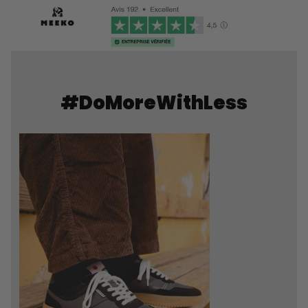
#DoMoreWithLess