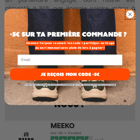
alimenté à 80% par énergie solaire grâce à
des panneaux posés sur le toit. Une paire de
KIBOKO émet en moyenne 6kg de CO2, soit 3x
moins que la moyenne des baskets.
-5€ SUR TA PREMIÈRE commande ?
Abonne-toi pour recevoir ton code + participer au tirage
au sort mensuel avec plein de lots à gagner !
Email
JE REÇOIS MON CODE -5€
En vous inscrivant, vous acceptez de recevoir nos communications par e-mail. Vous pouvez vous désinscrire à tout moment.
NOS CLIENTS PARLENT DE
NOUS !