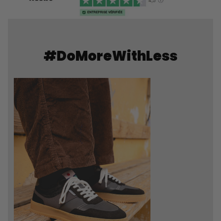
#DoMoreWithLess