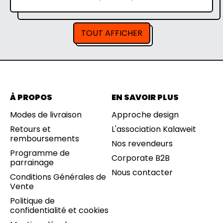
Q
r
r
U
i
i
E
x
x
S
TOUT AFFICHER
n
d
E
o
e
T
r
v
D
m
e
U
a
n
R
l
t
A
e
B
À PROPOS
EN SAVOIR PLUS
L
E
Modes de livraison
Approche design
S
Retours et
L'association Kalaweit
remboursements
Nos revendeurs
Programme de
Corporate B2B
parrainage
Nous contacter
Conditions Générales de
Vente
Politique de
confidentialité et cookies