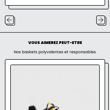
Facebook
Twitter
VOUS AIMEREZ PEUT-ETRE
Nos baskets polyvalentes et responsables.
C
A
P
R
A
-
F
O
R
E
S