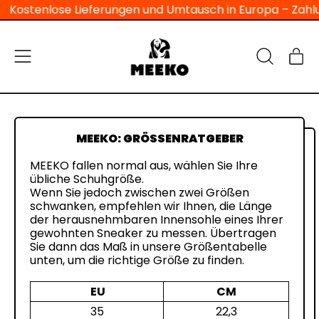
Kostenlose Lieferungen und Umtausch in Europa – Zahlun
Menü
Ar
Auf
War
unserer
Website
suchen
MEEKO: GRÖSSENRATGEBER
MEEKO fallen normal aus, wählen Sie Ihre
übliche Schuhgröße.
Wenn Sie jedoch zwischen zwei Größen
schwanken, empfehlen wir Ihnen, die Länge
der herausnehmbaren Innensohle eines Ihrer
gewohnten Sneaker zu messen. Übertragen
Sie dann das Maß in unsere Größentabelle
unten, um die richtige Größe zu finden.
EU
CM
35
22,3