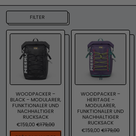
FILTER
W
W
O
O
O
O
D
D
P
P
A
A
C
C
K
K
E
E
R
R
–
–
WOODPACKER –
WOODPACKER –
B
H
BLACK – MODULARER,
HERITAGE –
L
E
FUNKTIONALER UND
MODULARER,
A
R
NACHHALTIGER
FUNKTIONALER UND
C
I
RUCKSACK
NACHHALTIGER
K
T
Verkaufspreis
RUCKSACK
€159,00
€179,00
–
A
Verkaufspreis
€159,00
€179,00
M
G
Normalpreis