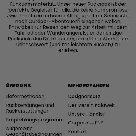
Funktionsmaterial… Unser neuer Rucksack ist der
C
A
perfekte Begleiter für alle, die keine Kompromisse
H
C
zwischen ihrem urbanen Alltag und ihrer Sehnsucht
H
H
nach Outdoor-Abenteuern eingehen wollen.
A
H
Entwickelt für Reisen, den Weg zur Arbeit mit dem
L
A
Fahrrad oder Wanderungen, ist er der einzige
T
L
Rucksack, den Sie brauchen, um all Ihre Abenteuer
I
T
unbeschwert (und mit leichtem Rücken) zu
G
I
erleben.
E
G
R
E
R
R
U
R
C
U
K
C
S
K
ÜBER UNS
MEHR ERFAHREN
A
S
Liefermethoden
Designansatz
C
A
K
C
Rücksendungen und
Der Verein Kalaweit
K
Rückerstattungen
Unsere Händler
Empfehlungsprogramm
Corporate B2B
Allgemeine
Kontakt
Geschäftsbedingungen