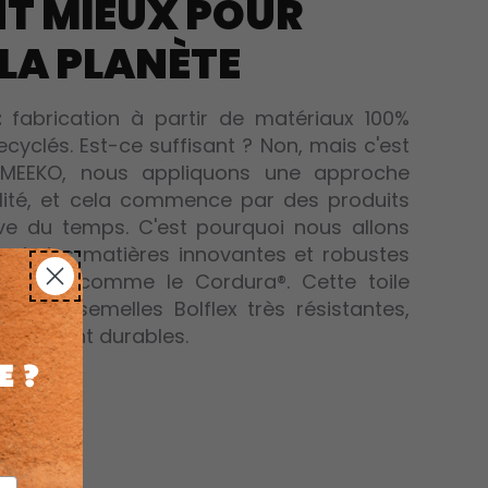
NT MIEUX POUR
e indéchirable Cordura® : légère et très
 LA PLANÈTE
en caoutchouc Bolflex ® et semelle
eur de la semelle amovible intérieure
 amorti et confort toute la journée
eur de votre pied (à mesurer à plat sur
 :
 matières vegan, biosourcées et recyclées
fabrication à partir de matériaux 100%
 3x moins que la moyenne
cyclés. Est-ce suffisant ? Non, mais c'est
MEEKO, nous appliquons une approche
briqué dans notre usine partenaire au
ilité, et cela commence par des produits
uve du temps. C'est pourquoi nous allons
nant des matières innovantes et robustes
 outdoor comme le Cordura®. Cette toile
 à des semelles Bolflex très résistantes,
 vraiment durables.
e ?