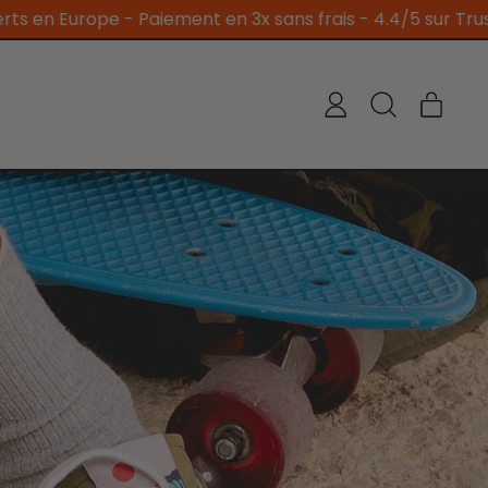
ment en 3x sans frais - 4.4/5 sur Trustpilot
Livraison
Artic
Connexion
Rechercher
Panier
sur
notre
site