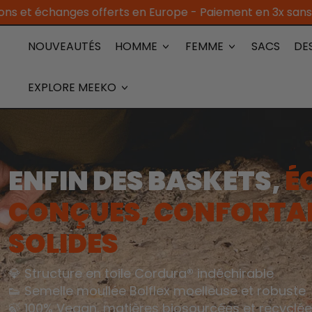
erts en Europe - Paiement en 3x sans frais - 4.4/5 sur Tru
NOUVEAUTÉS
HOMME
FEMME
SACS
DE
EXPLORE MEEKO
ENFIN DES BASKETS,
É
CONÇUES, CONFORTA
SOLIDES
💎 Structure en toile Cordura
®
indéchirable
👟 Semelle moullée Bolflex moelleuse et robuste
🍃 100% Vegan, matières biosourcées et recyclé