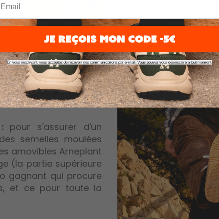
JE REÇOIS MON CODE -5€
E
En vous inscrivant, vous acceptez de recevoir nos communications par e-mail. Vous pouvez vous désinscrire à tout moment.
EU POUR
 :
pour s'assurer d'un
des semelles moulées
les amovibles Arneplant
e (la partie supérieure
bo gagnant qui procure
s, et ce pour toute la