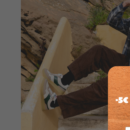
-5
Em