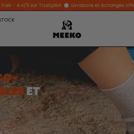
stpilot
Livraisons et échanges offerts en Europe - Paie
STOCK
CO-
BLES
ET
es