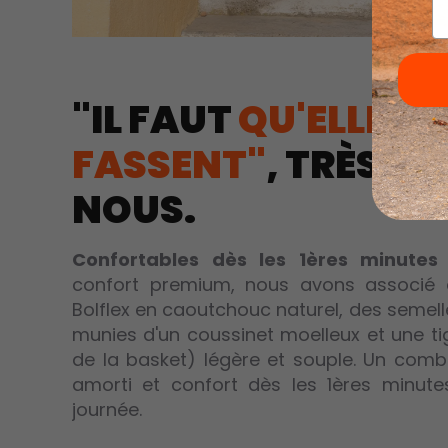
"IL FAUT
QU'ELLES S
FASSENT"
, TRÈS P
NOUS.
Confortables dès les 1ères minutes
confort premium, nous avons associé 
Bolflex en caoutchouc naturel, des semel
munies d'un coussinet moelleux et une tig
de la basket) légère et souple. Un com
amorti et confort dès les 1ères minute
journée.