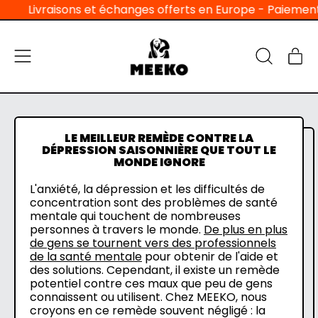
Livraisons et échanges offerts en Europe - Paiement en 3
Menu
Ar
Recherche
Pan
sur
notre
site
LE MEILLEUR REMÈDE CONTRE LA
DÉPRESSION SAISONNIÈRE QUE TOUT LE
MONDE IGNORE
L'anxiété, la dépression et les difficultés de
concentration sont des problèmes de santé
mentale qui touchent de nombreuses
personnes à travers le monde.
De plus en plus
de gens se tournent vers des professionnels
de la santé mentale
pour obtenir de l'aide et
des solutions. Cependant, il existe un remède
potentiel contre ces maux que peu de gens
connaissent ou utilisent. Chez MEEKO, nous
croyons en ce remède souvent négligé : la