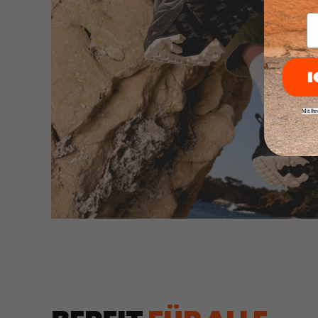
E-
I
Mit Ih