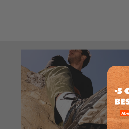
-5
Be
Abo