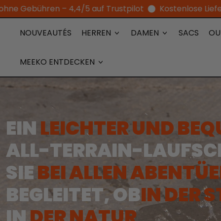
 auf Trustpilot
Kostenlose Lieferungen und Umtausch i
NOUVEAUTÉS
HERREN
DAMEN
SACS
OU
MEEKO ENTDECKEN
EIN
LEICHTER UND BE
ALL-TERRAIN-LAUFS
SIE
BEI
ALLEN ABENTÜ
BEGLEITET, OB
IN DER 
IN
DER NATUR