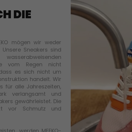
CH DIE
EKO mögen wir weder
 Unsere Sneakers sind
 wasserabweisenden
Sie vom Regen nicht
 dass es sich nicht um
nstruktion handelt. Wir
für alle Jahreszeiten,
ark verlangsamt und
akers gewährleistet. Die
tzt vor Schmutz und
leisten, werden MEEKO-