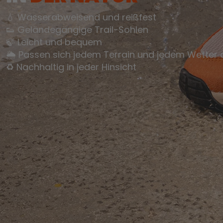
💧 Wasserabweisend und reißfest
👟 Geländegängige Trail-Sohlen
🍃 Leicht und bequem
🌦️ Passen sich jedem Terrain und jedem Wetter 
♻️ Nachhaltig in jeder Hinsicht