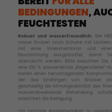
BEREIT
FÜR ALLE
BEDINGUNGEN
, AU
FEUCHTESTEN
Robust und wasserfreundlich:
Bei ME
nasse Socken noch Schuhe mit Löchern.
mit einer Innenmembran und einer
Beschichtung ausgestattet, damit 
überrascht werden. Bitte beachten Sie,
eine 100 % wasserdichte „Regenstiefel”-Ko
bieten einen hervorragenden Kompromiss 
der das Eindringen von Wasser st
gleichzeitig die Atmungsaktivität des Sne
wasserabweisende Behandlung schü
erleichtert die Reinigung.
Um höchste Abriebfestigkeit zu gewähr