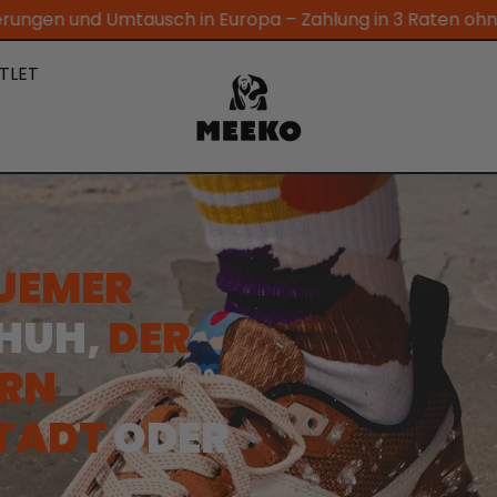
n Europa – Zahlung in 3 Raten ohne Gebühren – 4,4/5 auf
TLET
QUEMER
CHUH,
DER
ERN
STADT
ODER